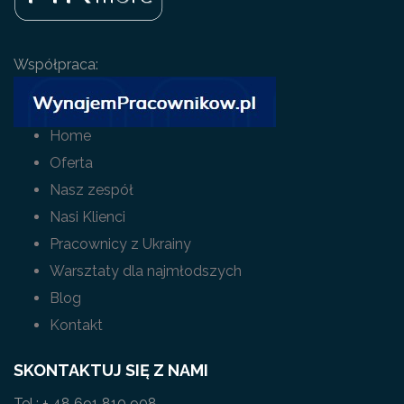
Współpraca:
Home
Oferta
Nasz zespół
Nasi Klienci
Pracownicy z Ukrainy
Warsztaty dla najmłodszych
Blog
Kontakt
SKONTAKTUJ SIĘ Z NAMI
Tel.: + 48 691 810 908